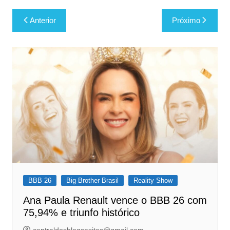
Navegação
Anterior
Próximo
de
Post
BBB 26
Big Brother Brasil
Reality Show
Ana Paula Renault vence o BBB 26 com
75,94% e triunfo histórico
centraldosblogsesites@gmail.com