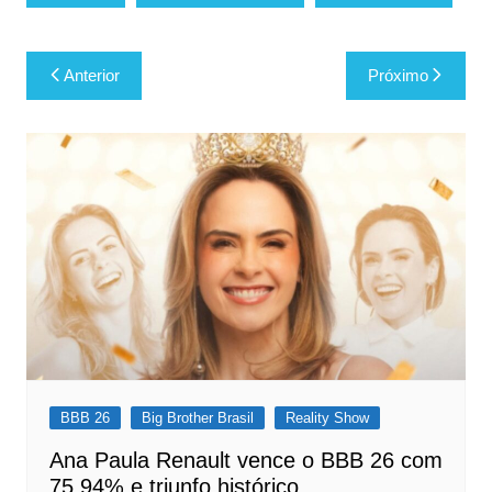
Navegação
Anterior
Próximo
de
Post
BBB 26
Big Brother Brasil
Reality Show
Ana Paula Renault vence o BBB 26 com
75,94% e triunfo histórico