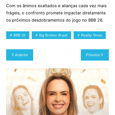
Com os ânimos exaltados e alianças cada vez mais
frágeis, o confronto promete impactar diretamente
os próximos desdobramentos do jogo no BBB 26.
BBB 26
Big Brother Brasil
Reality Show
Navegação
Anterior
Próximo
de
Post