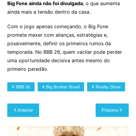
Big Fone ainda não foi divulgada
, o que aumenta
ainda mais a tensão dentro da casa.
Com o jogo apenas começando, o Big Fone
promete mexer com alianças, estratégias e,
possivelmente, definir os primeiros rumos da
temporada. No BBB 26, quem vacilar pode perder
uma oportunidade decisiva antes mesmo do
primeiro paredão.
BBB 26
Big Brother Brasil
Reality Show
Navegação
Anterior
Próximo
de
Post