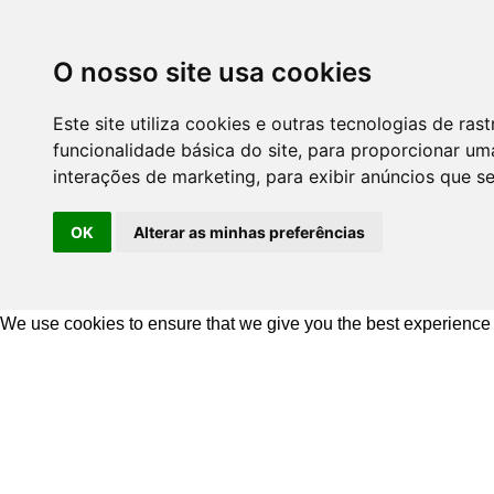
O nosso site usa cookies
Este site utiliza cookies e outras tecnologias de r
funcionalidade básica do site
,
para proporcionar uma
interações de marketing
,
para exibir anúncios que s
OK
Alterar as minhas preferências
We use cookies to ensure that we give you the best experience
Ir
para
o
conteúdo