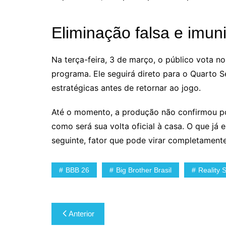
Eliminação falsa e imun
Na terça-feira, 3 de março, o público vota n
programa. Ele seguirá direto para o Quarto
estratégicas antes de retornar ao jogo.
Até o momento, a produção não confirmou po
como será sua volta oficial à casa. O que já
seguinte, fator que pode virar completament
BBB 26
Big Brother Brasil
Reality 
Navegação
Anterior