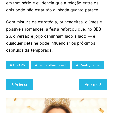
em tom sério e evidencia que a relação entre os
dois pode não estar tão alinhada quanto parece.
Com mistura de estratégia, brincadeiras, ciúmes e
possíveis romances, a festa reforçou que, no BBB
26, diversão e jogo caminham lado a lado — e
qualquer detalhe pode influenciar os próximos
capítulos da temporada.
BBB 26
Big Brother Brasil
Reality Show
Navegação
Anterior
Próximo
de
Post