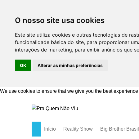
O nosso site usa cookies
Este site utiliza cookies e outras tecnologias de r
funcionalidade básica do site
,
para proporcionar uma
interações de marketing
,
para exibir anúncios que s
OK
Alterar as minhas preferências
We use cookies to ensure that we give you the best experience
Ir
para
o
conteúdo
Início
Reality Show
Big Brother Brasil