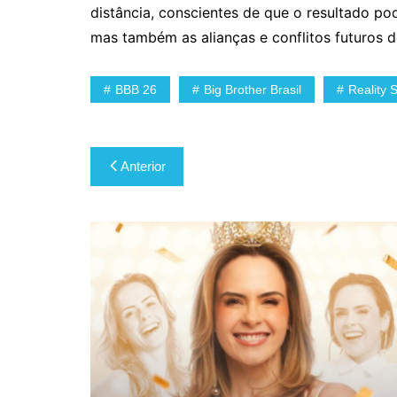
distância, conscientes de que o resultado pod
mas também as alianças e conflitos futuros 
BBB 26
Big Brother Brasil
Reality 
Navegação
Anterior
de
Post