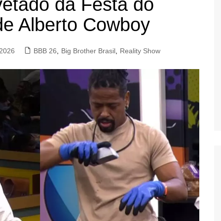
vetado da Festa do
de Alberto Cowboy
 2026
BBB 26
,
Big Brother Brasil
,
Reality Show