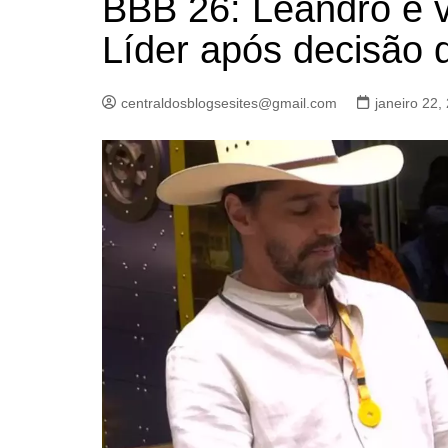
BBB 26: Leandro é 
Líder após decisão 
centraldosblogsesites@gmail.com
janeiro 22,