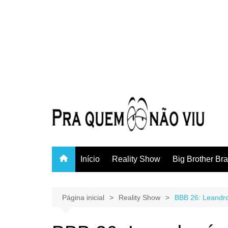
Início
Reality Show
Big Brother Bra
Página inicial
Reality Show
BBB 26: Leandro