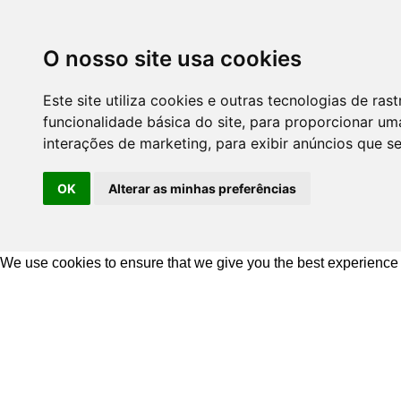
O nosso site usa cookies
Este site utiliza cookies e outras tecnologias de r
funcionalidade básica do site
,
para proporcionar uma
interações de marketing
,
para exibir anúncios que s
OK
Alterar as minhas preferências
We use cookies to ensure that we give you the best experience
Ir
para
o
conteúdo