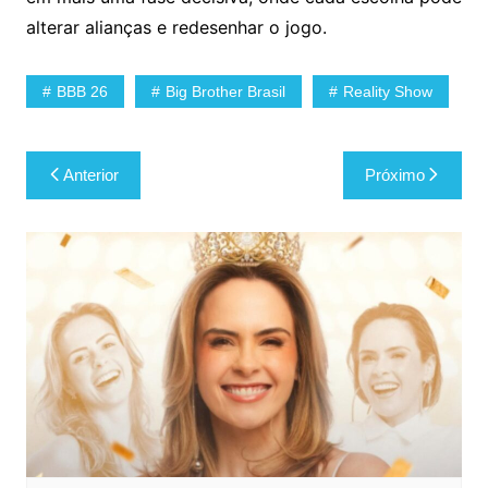
alterar alianças e redesenhar o jogo.
BBB 26
Big Brother Brasil
Reality Show
Navegação
Anterior
Próximo
de
Post