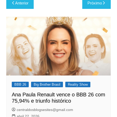
Navegação
Anterior
Próximo
de
Post
BBB 26
Big Brother Brasil
Reality Show
Ana Paula Renault vence o BBB 26 com
75,94% e triunfo histórico
centraldosblogsesites@gmail.com
abril 22, 2026