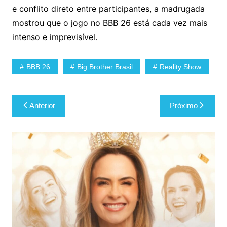
e conflito direto entre participantes, a madrugada
mostrou que o jogo no BBB 26 está cada vez mais
intenso e imprevisível.
BBB 26
Big Brother Brasil
Reality Show
Navegação
Anterior
Próximo
de
Post