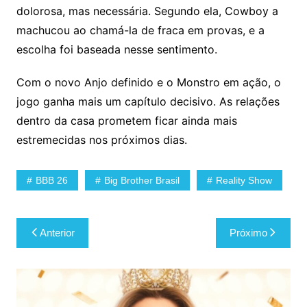
dolorosa, mas necessária. Segundo ela, Cowboy a
machucou ao chamá-la de fraca em provas, e a
escolha foi baseada nesse sentimento.
Com o novo Anjo definido e o Monstro em ação, o
jogo ganha mais um capítulo decisivo. As relações
dentro da casa prometem ficar ainda mais
estremecidas nos próximos dias.
BBB 26
Big Brother Brasil
Reality Show
Navegação
Anterior
Próximo
de
Post