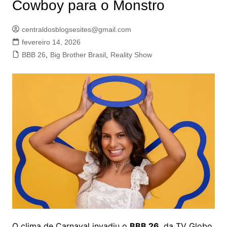
Cowboy para o Monstro
centraldosblogsesites@gmail.com
fevereiro 14, 2026
BBB 26
,
Big Brother Brasil
,
Reality Show
O clima de Carnaval invadiu o
BBB 26
, da TV Globo,