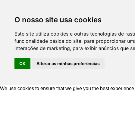
O nosso site usa cookies
Este site utiliza cookies e outras tecnologias de r
funcionalidade básica do site
,
para proporcionar uma
interações de marketing
,
para exibir anúncios que s
OK
Alterar as minhas preferências
We use cookies to ensure that we give you the best experience
Ir
para
o
conteúdo