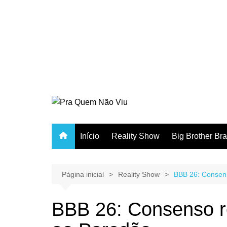
Início
Reality Show
Big Brother Bra
Página inicial
Reality Show
BBB 26: Consen
BBB 26: Consenso 