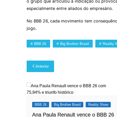
o grupo que articulou a indicação ou provoc
especialmente entre aliados do empresário.
No BBB 26, cada movimento tem consequência
jogo.
BBB 26
Big Brother Brasil
Reality 
Navegação
Anterior
de
Post
BBB 26
Big Brother Brasil
Reality Show
Ana Paula Renault vence o BBB 26