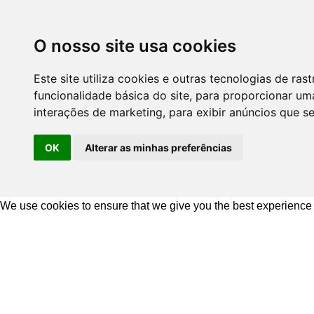
O nosso site usa cookies
Este site utiliza cookies e outras tecnologias de r
funcionalidade básica do site
,
para proporcionar uma
interações de marketing
,
para exibir anúncios que s
OK
Alterar as minhas preferências
We use cookies to ensure that we give you the best experience
Ir
para
o
conteúdo