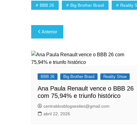
BBB 26
Big Brother Brasil
Reality 
Navegação
Anterior
de
Post
BBB 26
Big Brother Brasil
Reality Show
Ana Paula Renault vence o BBB 26
com 75,94% e triunfo histórico
centraldosblogsesites@gmail.com
abril 22, 2026